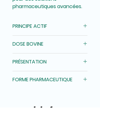
pharmaceutiques avancées.
PRINCIPE ACTIF
Oxytétracycline 20%
DOSE BOVINE
1ml/10kg
PRÉSENTATION
Flacon ampoule de 250 ml
FORME PHARMACEUTIQUE
Solution injectable
Adresse
Passage Pedro de Jerez 450