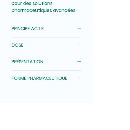
pour des solutions
pharmaceutiques avancées.
PRINCIPE ACTIF
Ceftiofur 5 g
DOSE
1 ml / 22 à 45 kg.
PRÉSENTATION
Flacon d'ampoules de 100 ml
FORME PHARMACEUTIQUE
Solution injectable
Adresse
Passage Pedro de Jerez 450